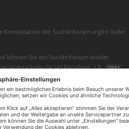
e Kombination der Suchkriterien ergibt leider
l können Sie ein Suchkriterium wieder
eine andere logische Verknüpfung, z.B.
ODER
 eine ganz neue Suche.