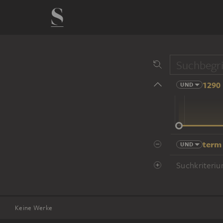
1290 
UND
14 Jhd
term
UND
Suchkriteriu
Keine Werke