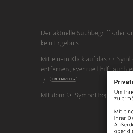
Der aktuelle Suchbegriff oder di
kein Ergebnis.
Mit einem Klick auf das
Symbo
entfernen, eventuell hilft auch 
/
.
UND NICHT
Mit dem
Symbol beginnen Sie