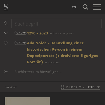
EN
1290 - 2023
UND
in Entstehungszeit
Ada Nolde - Darstellung einer
UND
historischen Person in einem
Doppelporträt (+ dreiviertelfiguriges
Porträt)
in Iconclass
Suchkriterium hinzufügen...
BILDER
TITEL
Ein Werk