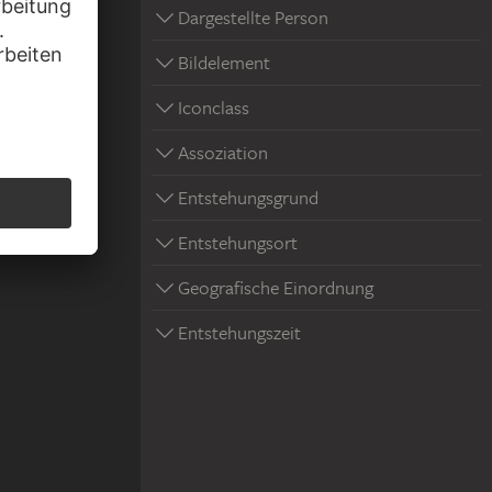
Dargestellte Person
Bildelement
Iconclass
Assoziation
Entstehungsgrund
Entstehungsort
Geografische Einordnung
Entstehungszeit