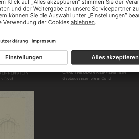
CARL THEODOR REIFFENSTEIN
REIFFENSTEIN
Gebäudeensemble in Cond
in Cond