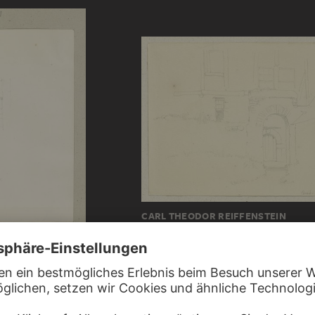
CARL THEODOR REIFFENSTEIN
Gebäudeensemble in Cond
REIFFENSTEIN