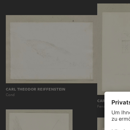
CARL THEODOR REIFFENSTEIN
Cond
CARL THEODOR 
Fenster in Cond