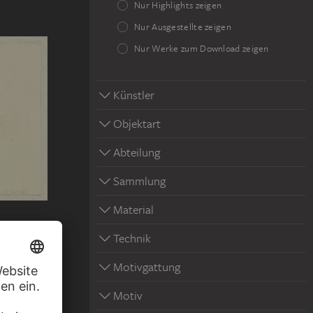
Nur Highlights zeigen
Nur Ausgestellte zeigen
Nur Werke zum Download zeigen
Künstler
Objektart
Abteilung
Sammlung
Material
Technik
Motivgattung
Motiv