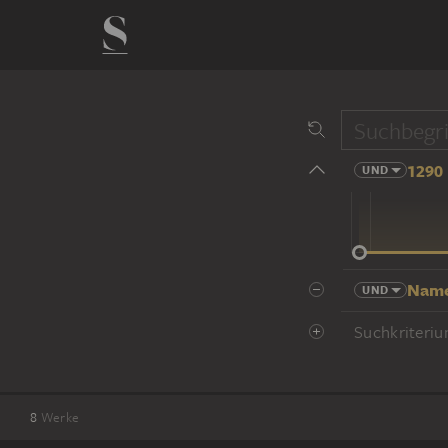
1290 
UND
14 Jhd
Name
UND
Suchkriteriu
8
Werke