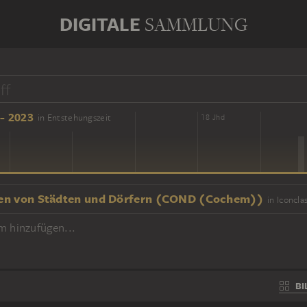
DIGITALE
SAMMLUNG
- 2023
in Entstehungszeit
16 Jhd
18 Jhd
n von Städten und Dörfern (COND (Cochem))
in Iconcla
m hinzufügen...
BI