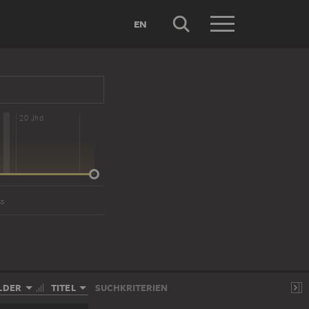
EN
20 Jhd
ss
LDER
TITEL
SUCHKRITERIEN