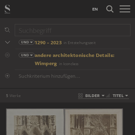
EN
1290 - 2023
UND
in Entstehungszeit
andere architektonische Details:
UND
Wimperg
in Iconclass
Suchkriterium hinzufügen...
BILDER
TITEL
5
Werke