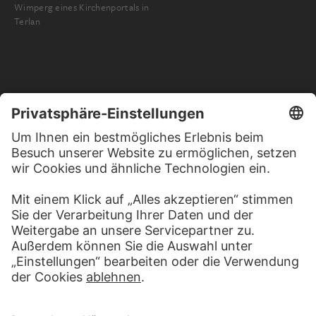
Wimperg eines Kirchenportals in
Terlan