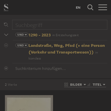
EN
1290 - 2023
UND
in Entstehungszeit
Landstraße, Weg, Pfad (+ eine Person
UND
(Verkehr und Transportwesen))
in
Iconclass
Suchkriterium hinzufügen...
BILDER
TITEL
2
Werke