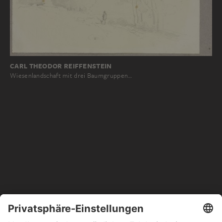
CARL THEODOR REIFFENSTEIN
Wiesenlandschaft mit drei Baumgruppen…