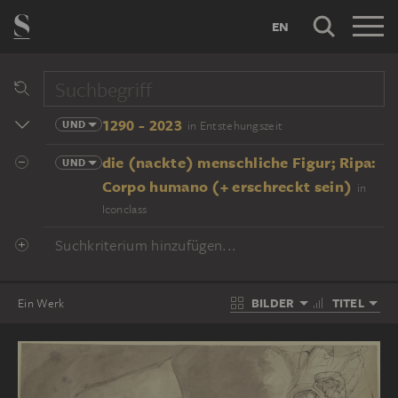
EN
1290 - 2023
UND
in Entstehungszeit
die (nackte) menschliche Figur; Ripa:
UND
Corpo humano (+ erschreckt sein)
in
Iconclass
Suchkriterium hinzufügen...
BILDER
TITEL
Ein Werk