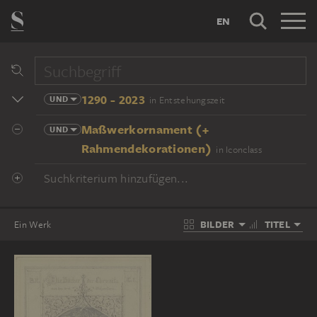
EN
1290 - 2023
UND
in Entstehungszeit
Maßwerkornament (+
UND
Rahmendekorationen)
in Iconclass
Suchkriterium hinzufügen...
BILDER
TITEL
Ein Werk