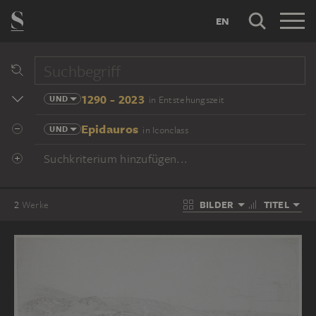
EN
1290 - 2023
UND
in Entstehungszeit
Epidauros
UND
in Iconclass
Suchkriterium hinzufügen...
BILDER
TITEL
2
Werke