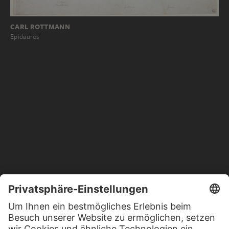
CARL ROTTMANN
Epidauros