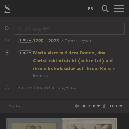
EN
1290 - 2023
UND
in Entstehungszeit
Maria sitzt auf dem Boden, das
UND
Christuskind steht (schreitet) auf
ihrem Schoß oder auf ihrem Knie
in
Iconclass
Suchkriterium hinzufügen...
BILDER
TITEL
2
Werke