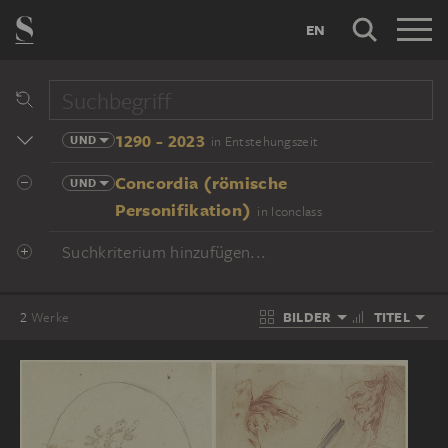
EN
1290 - 2023
UND
in Entstehungszeit
Concordia (römische
UND
Personifikation)
in Iconclass
Suchkriterium hinzufügen...
BILDER
TITEL
2
Werke