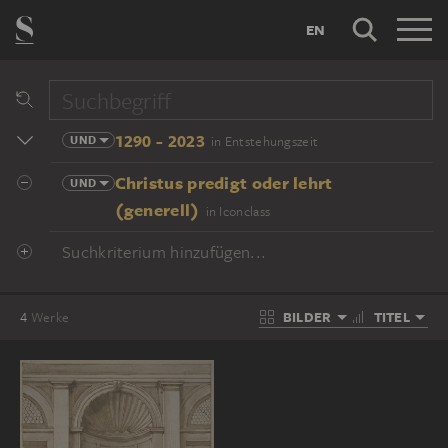
EN
1290 - 2023
UND
in Entstehungszeit
Christus predigt oder lehrt
UND
(generell)
in Iconclass
Suchkriterium hinzufügen...
BILDER
TITEL
4
Werke