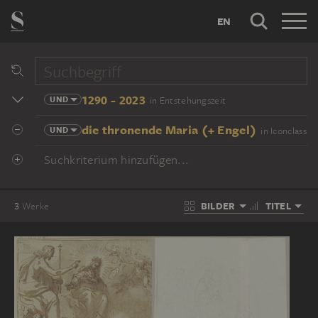
EN
1290 - 2023
UND
in Entstehungszeit
die thronende Maria (+ Engel)
UND
in Iconclass
Suchkriterium hinzufügen...
BILDER
TITEL
3
Werke