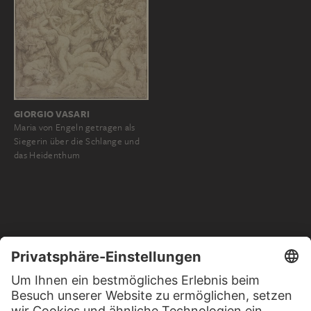
GIORGIO VASARI
Maria von Engeln getragen als
Siegerin über die Schlange und
das Heidenthum