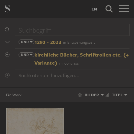
EN
1290 - 2023
UND
in Entstehungszeit
kirchliche Bücher, Schriftrollen etc. (+
UND
Variante)
in Iconclass
Suchkriterium hinzufügen...
BILDER
TITEL
Ein Werk