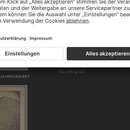
UNBEKANNT, 19. JAHRHUNDERT
Mikrofotografie
. JAHRHUNDERT