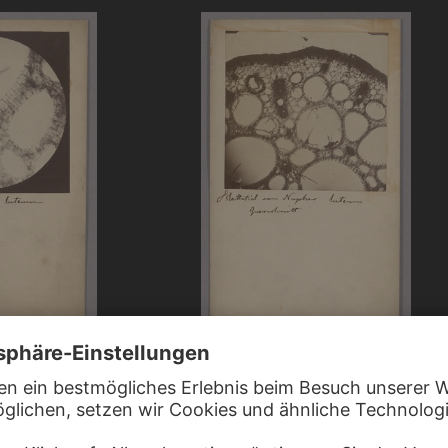
. JAHRHUNDERT
UNBEKANNT, 19. JAHRHUNDERT
erenchym eines Blattstiels…
Dünnschnitte des Aerenchym eines Blattst