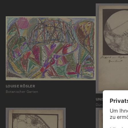
LOUISE RÖSLER
Botanischer Garten
UNBEKANNT, 19
Dünnschnitte des A