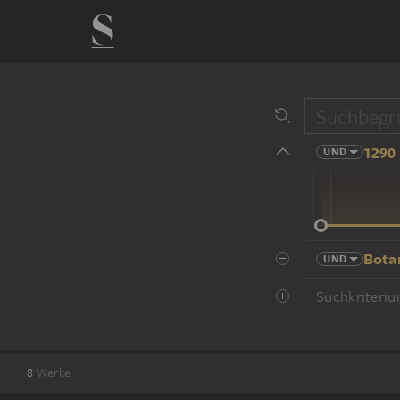
1290 
UND
14 Jhd
Bota
UND
Suchkriteriu
8
Werke