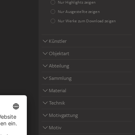
Nur Highlights zeigen
Nur Ausgestellte zeigen
Nur Werke zum Download zeigen
Künstler
Objektart
Abteilung
Sammlung
Material
Technik
iels…
Motivgattung
Motiv