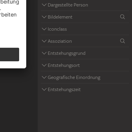
Dargestellte Person
Bildelement
Iconclass
Assoziation
Entstehungsgrund
Entstehungsort
Geografische Einordnung
Entstehungszeit