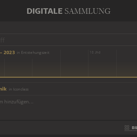
DIGITALE
SAMMLUNG
- 2023
in Entstehungszeit
16 Jhd
18 Jhd
nik
in Iconclass
m hinzufügen...
BI