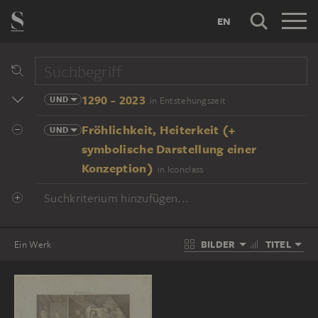
EN
1290 - 2023
UND
in Entstehungszeit
Fröhlichkeit, Heiterkeit (+
UND
symbolische Darstellung einer
Konzeption)
in Iconclass
Suchkriterium hinzufügen...
BILDER
TITEL
Ein Werk