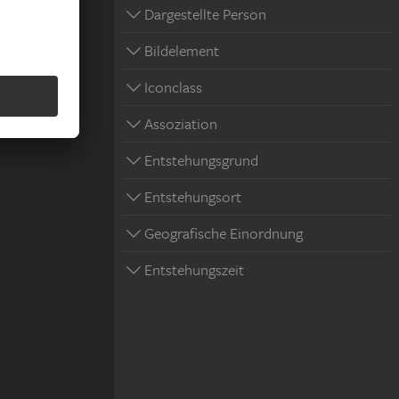
Dargestellte Person
Bildelement
Iconclass
Assoziation
Entstehungsgrund
Entstehungsort
Geografische Einordnung
Entstehungszeit