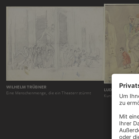
WILHELM TRÜBNER
LUDWIG EMIL G
Eine Menschenmenge, die ein Theaterr stürmt
Kunstbeschauung