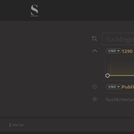
1290 
UND
14 Jhd
Publ
UND
Suchkriteriu
2
Werke