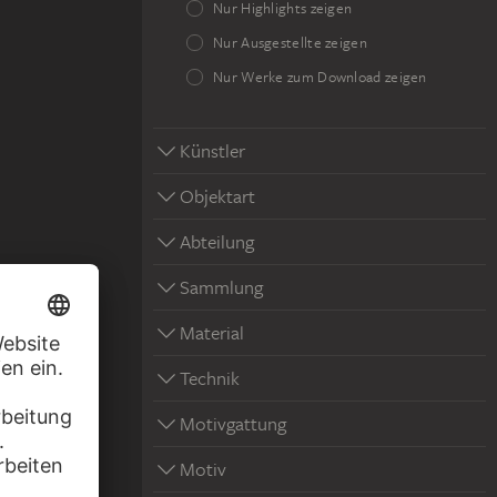
Nur Highlights zeigen
Nur Ausgestellte zeigen
Nur Werke zum Download zeigen
Künstler
Objektart
Abteilung
Sammlung
Material
Technik
Motivgattung
Motiv