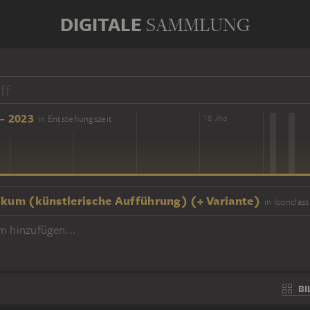
DIGITALE
SAMMLUNG
- 2023
in Entstehungszeit
16 Jhd
18 Jhd
ikum (künstlerische Aufführung) (+ Variante)
in Iconclass
m hinzufügen...
BI