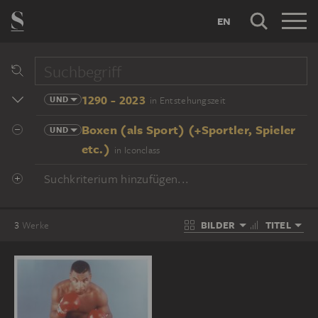
EN
1290 - 2023
UND
in Entstehungszeit
Boxen (als Sport) (+Sportler, Spieler
UND
etc.)
in Iconclass
Suchkriterium hinzufügen...
BILDER
TITEL
3
Werke