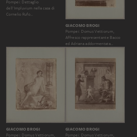
Pompei: Dettaglio
dell'Impluvium nella casa di
Cornelio Rufo…
GIACOMO BROGI
Pompei: Domus Vettiorum,
Affresco rappresentante Bacco
ed Adriana addormentata…
GIACOMO BROGI
GIACOMO BROGI
Pompei: Domus Vettiorum,
Pompei: Domus Vettiorum,