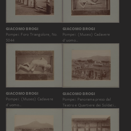
GIACOMO BROGI
GIACOMO BROGI
Pompei: (Museo) Cadavere
Pompei: Foro Triangolore, No.
d'uomo…
5044
GIACOMO BROGI
GIACOMO BROGI
Pompei: (Museo) Cadavere
Pompei: Panorama preso dal
d'uomo…
Teatro e Quartiere dei Soldati…