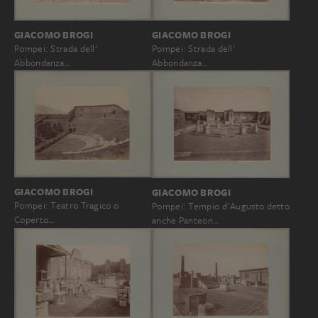
GIACOMO BROGI
GIACOMO BROGI
Pompei: Strada dell'
Pompei: Strada dell'
Abbondanza…
Abbondanza…
GIACOMO BROGI
GIACOMO BROGI
Pompei: Teatro Tragico o
Pompei: Tempio d'Augusto detto
Coperto…
anche Panteon…