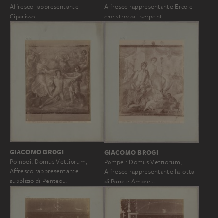
Affresco rappresentante
Affresco rappresentante Ercole
Ciparisso…
che strozza i serpenti…
GIACOMO BROGI
GIACOMO BROGI
Pompei: Domus Vettiorum,
Pompei: Domus Vettiorum,
Affresco rappresentante il
Affresco rappresentante la lotta
supplizio di Penteo…
di Pane e Amore…