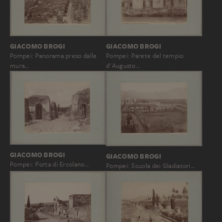
GIACOMO BROGI
GIACOMO BROGI
Pompei: Panorama preso dalle
Pompei: Parete del tempio
mura…
d'Augusto…
GIACOMO BROGI
GIACOMO BROGI
Pompei: Porta di Ercolano…
Pompei: Scuola dei Gladiatori…