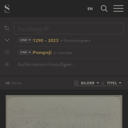
EN
1290 - 2023
UND
in Entstehungszeit
Pompeji
UND
in Iconclass
Suchkriterium hinzufügen...
BILDER
TITEL
66
Werke