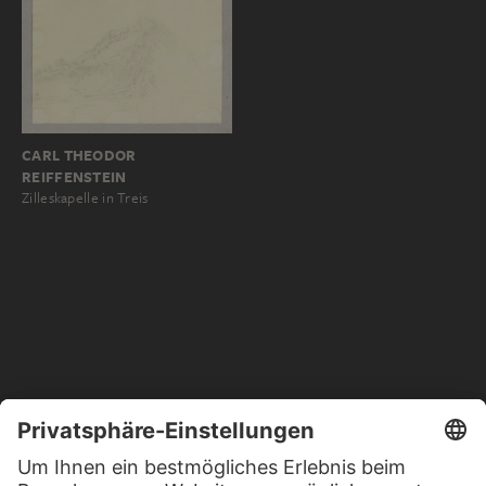
CARL THEODOR
REIFFENSTEIN
Zilleskapelle in Treis