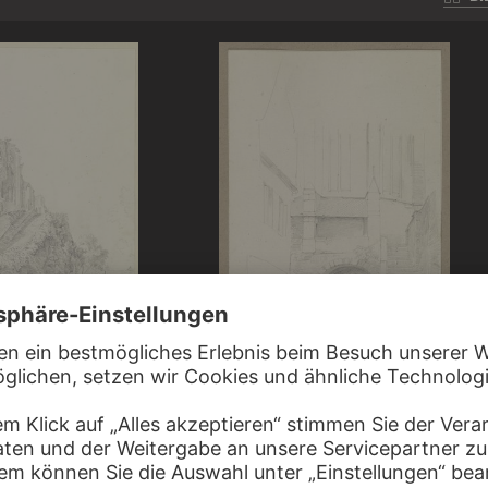
CARL THEODOR REIFFENSTEIN
NLOHR
Die Wernerkapelle in Oberwesel von Süd
in Bacharach