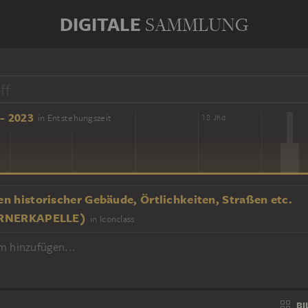
DIGITALE
SAMMLUNG
- 2023
in Entstehungszeit
16 Jhd
18 Jhd
n historischer Gebäude, Örtlichkeiten, Straßen etc.
RNERKAPELLE)
in Iconclass
m hinzufügen...
BI