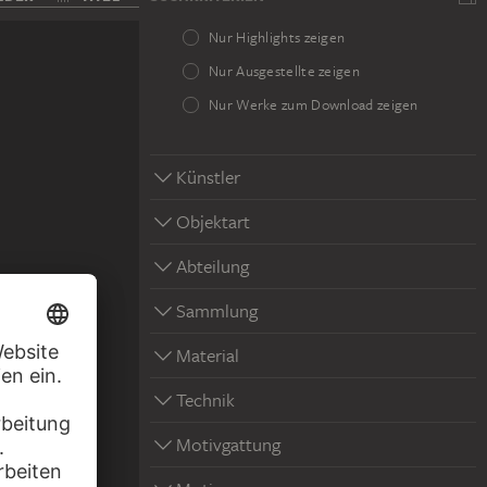
Nur Highlights zeigen
Nur Ausgestellte zeigen
Nur Werke zum Download zeigen
Künstler
Objektart
Abteilung
Sammlung
Material
Technik
en gesehen
Motivgattung