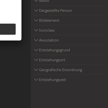
Motiv
Dargestellte Person
Bildelement
Iconclass
Assoziation
Entstehungsgrund
Entstehungsort
Geografische Einordnung
Entstehungszeit