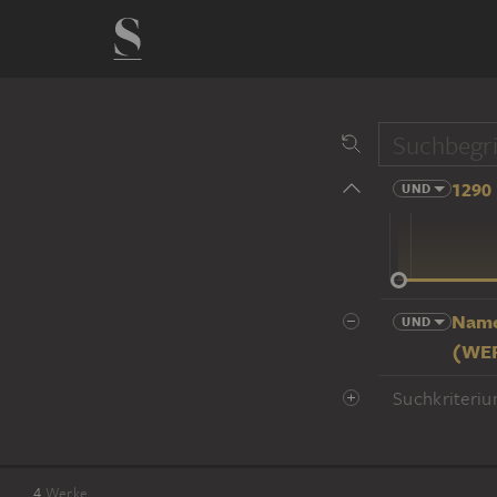
1290 
UND
14 Jhd
Name
UND
(WE
Suchkriteriu
4
Werke