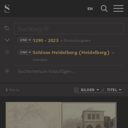
EN
1290 - 2023
UND
in Entstehungszeit
Schloss Heidelberg (Heidelberg)
UND
in
Iconclass
Suchkriterium hinzufügen...
BILDER
TITEL
8
Werke