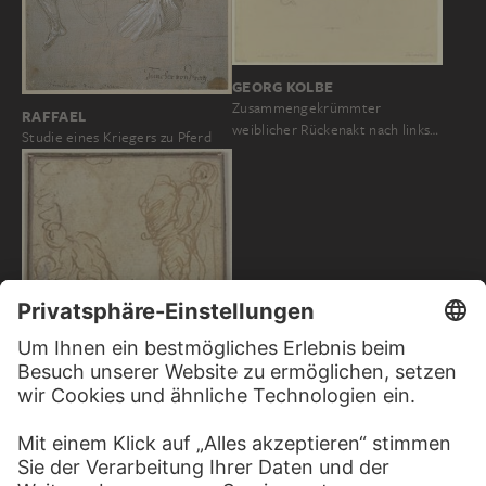
GEORG KOLBE
Zusammengekrümmter
RAFFAEL
weiblicher Rückenakt nach links…
Studie eines Kriegers zu Pferd
JACOPO PALMA IL GIOVANE
Zwei Aktfiguren in
Rückenansicht…