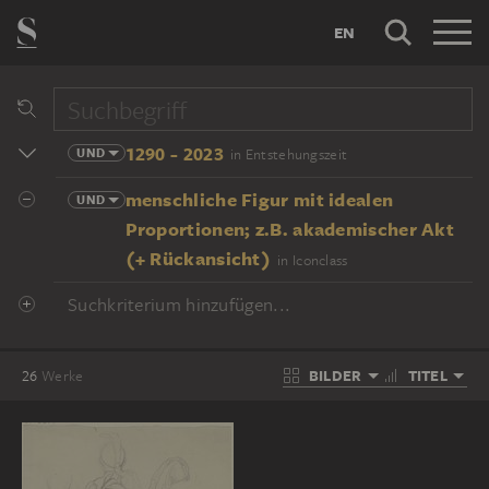
EN
1290 - 2023
UND
in Entstehungszeit
menschliche Figur mit idealen
UND
Proportionen; z.B. akademischer Akt
(+ Rückansicht)
in Iconclass
Suchkriterium hinzufügen...
BILDER
TITEL
26
Werke