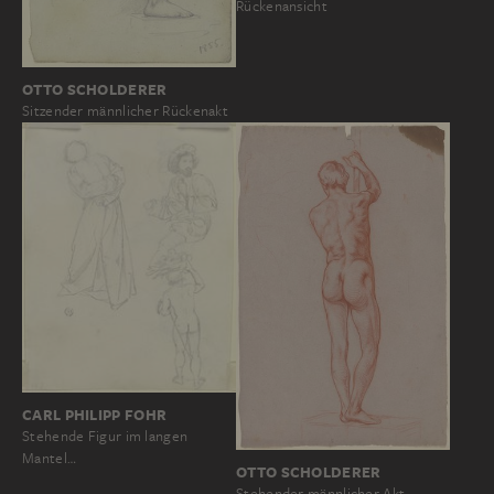
Rückenansicht
OTTO SCHOLDERER
Sitzender männlicher Rückenakt
CARL PHILIPP FOHR
Stehende Figur im langen
Mantel…
OTTO SCHOLDERER
Stehender männlicher Akt