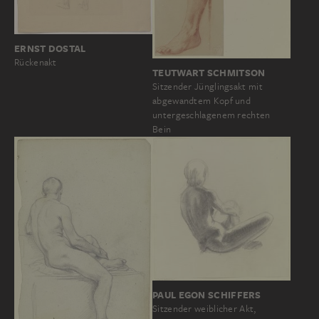
ERNST DOSTAL
Rückenakt
TEUTWART SCHMITSON
Sitzender Jünglingsakt mit
abgewandtem Kopf und
untergeschlagenem rechten
Bein
PAUL EGON SCHIFFERS
Sitzender weiblicher Akt,