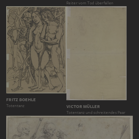
Reiter vom Tod überfallen
FRITZ BOEHLE
Totentanz
VICTOR MÜLLER
Totentanz und schreitendes Paar