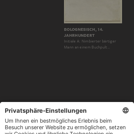
BOLOGNESISCH, 14.
JAHRHUNDERT
Initiale A: Nimbierter bärtiger
Mann an einem Buchpult…