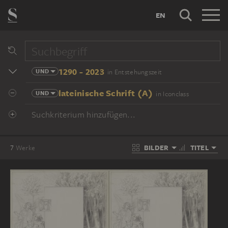
EN
1290 - 2023
UND
in Entstehungszeit
lateinische Schrift (A)
UND
in Iconclass
Suchkriterium hinzufügen...
BILDER
TITEL
7
Werke