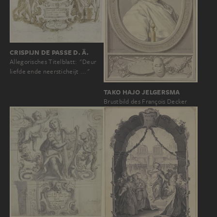
CRISPIJN DE PASSE D. Ä.
Allegorisches Titelblatt: "Deur
liefde ende neersticheijt ..."
TAKO HAJO JELGERSMA
Brustbild des François Decker