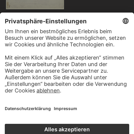
ANTON BURGER
Widmung für Johann Friedrich
Städel
JOSEPH HARTMANN
Zwei Kartuschen mit den Heiligen Ambrosius und Augustinus