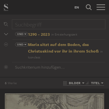
EN
1290 - 2023
UND
in Entstehungszeit
Maria sitzt auf dem Boden, das
UND
Christuskind vor ihr in ihrem Schoß
in
Iconclass
Suchkriterium hinzufügen...
BILDER
TITEL
6
Werke