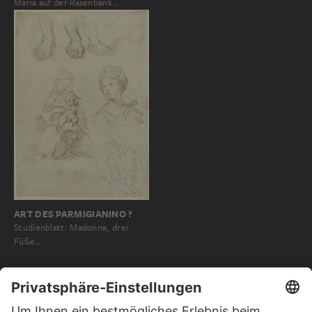
Maria auf der Rasenbank…
ART DES PARMIGIANINO ?
Studienblatt: Madonna, drei
Füße…