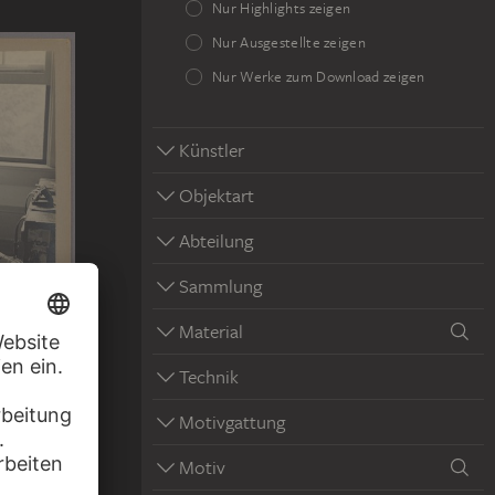
Nur Highlights zeigen
Nur Ausgestellte zeigen
Nur Werke zum Download zeigen
Künstler
Objektart
Abteilung
Sammlung
Material
mp bei New
Technik
Motivgattung
Motiv