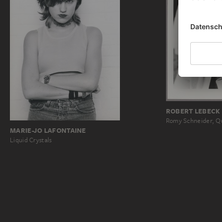
ROBERT LEBECK
Romy Schneider, Q
MARIE-JO LAFONTAINE
Liquid Crystals