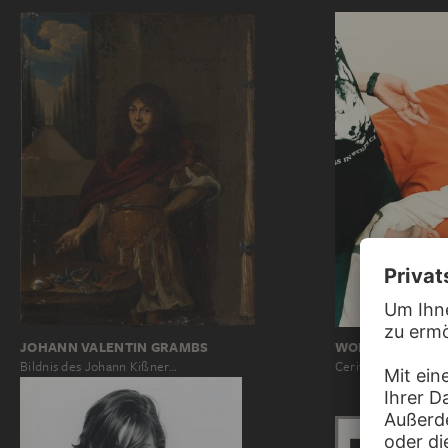
JOHANN VALENTIN GRAMBS
WOLFGANG TILL
Bildnis des Johann Kißner…
Cerith, Michael, S