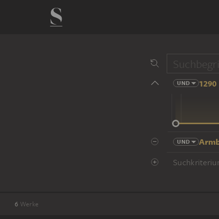
1290 
UND
14 Jhd
Armb
UND
Suchkriteriu
6
Werke