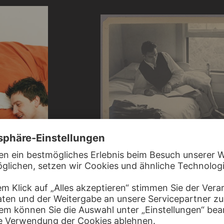
ERICH SALOMON
Der Boxer Max Schmeling im Trainingsca
MANS
York
tefan & Gregorio