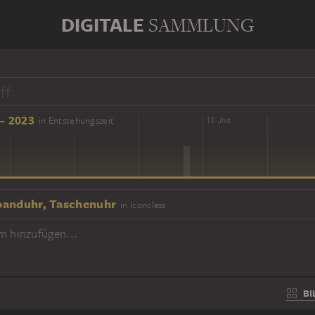
DIGITALE
SAMMLUNG
- 2023
in Entstehungszeit
16 Jhd
18 Jhd
anduhr, Taschenuhr
in Iconclass
m hinzufügen...
BI