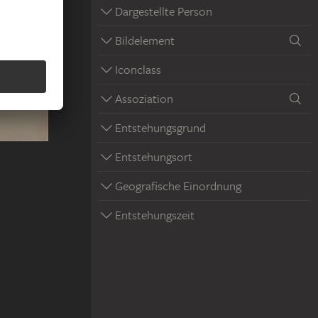
Dargestellte Person
Bildelement
Iconclass
Assoziation
Entstehungsgrund
Entstehungsort
Geografische Einordnung
Entstehungszeit