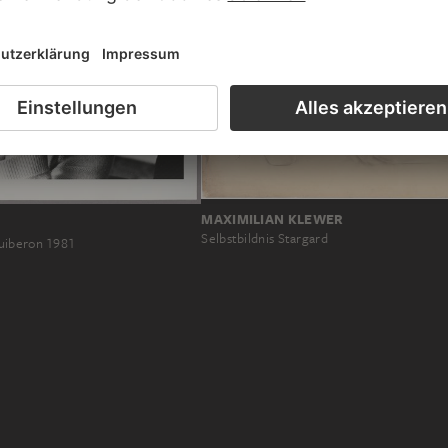
MAXIMILIAN KLEWER
Selbstbildnis Stargard
uiberon 1981