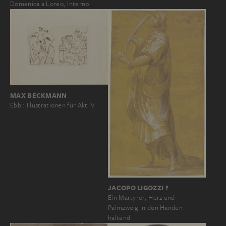
Domenica a Loreo, Interno
MAX BECKMANN
Ebbi: Illustrationen für Akt IV
JACOPO LIGOZZI ?
Ein Märtyrer, Herz und
Palmzweig in den Händen
haltend