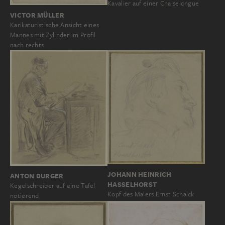
Kavalier auf einer Chaiselongue
VICTOR MÜLLER
Karikaturistische Ansicht eines
Mannes mit Zylinder im Profil
nach rechts
JOHANN HEINRICH
ANTON BURGER
HASSELHORST
Kegelschreiber auf eine Tafel
Kopf des Malers Ernst Schalck
notierend