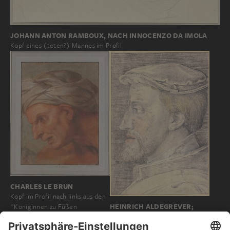
JOHANN ANTON RAMBOUX, NACH INNOCENZO DA IMOLA
Kopf eines (toten?) Mannes im Profil
CHARLES LE BRUN
Kopf im Profil nach links aus den
HEINRICH ALDEGREVER;
"Königinnen zu Füßen
UMKREIS ?
Alexanders des Großen"
Kopf Kaiser Karls V. im Profil