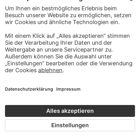
nach links
RUDOLF GUDDEN
Kopf und Körper eines Arbeiters
aus der "Großen Spinnerei von
Edam"