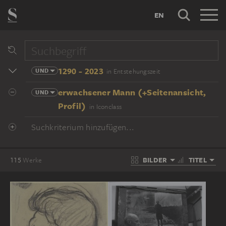
EN
1290 - 2023
UND
in Entstehungszeit
erwachsener Mann (+Seitenansicht,
UND
Profil)
in Iconclass
Suchkriterium hinzufügen...
BILDER
TITEL
115
Werke