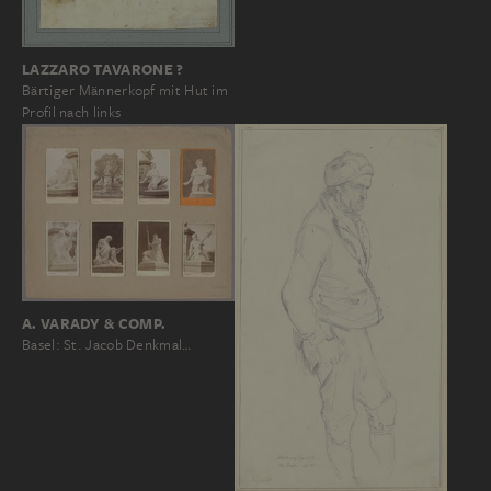
LAZZARO TAVARONE ?
Bärtiger Männerkopf mit Hut im
Profil nach links
A. VARADY & COMP.
Basel: St. Jacob Denkmal…