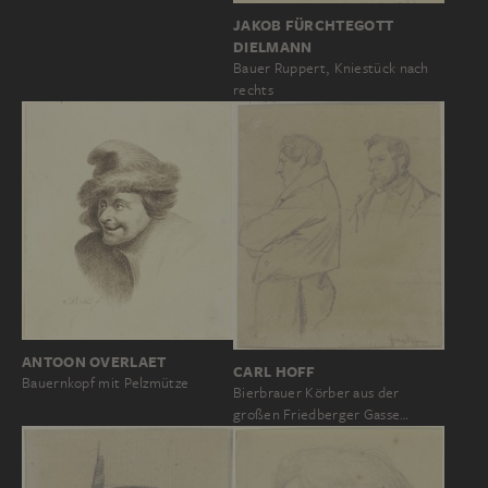
JAKOB FÜRCHTEGOTT
DIELMANN
Bauer Ruppert, Kniestück nach
rechts
ANTOON OVERLAET
CARL HOFF
Bauernkopf mit Pelzmütze
Bierbrauer Körber aus der
großen Friedberger Gasse…