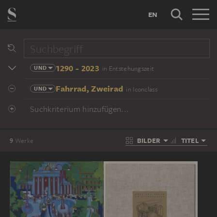
EN
1290 - 2023
UND
in Entstehungszeit
Fahrrad, Zweirad
UND
in Iconclass
Suchkriterium hinzufügen...
BILDER
TITEL
9
Werke