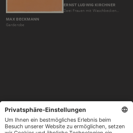
ERNST LUDWIG KIRCHNER
Zwei Frauen mit Waschbecken…
MAX BECKMANN
Garderobe