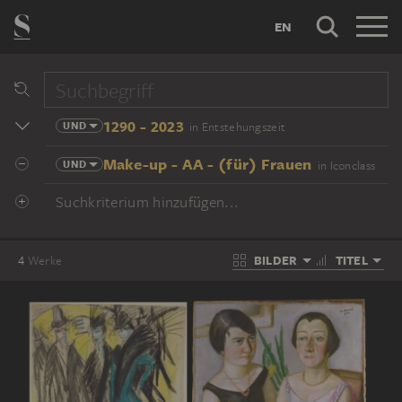
EN
1290 - 2023
UND
in Entstehungszeit
Make-up - AA - (für) Frauen
UND
in Iconclass
Suchkriterium hinzufügen...
BILDER
TITEL
4
Werke