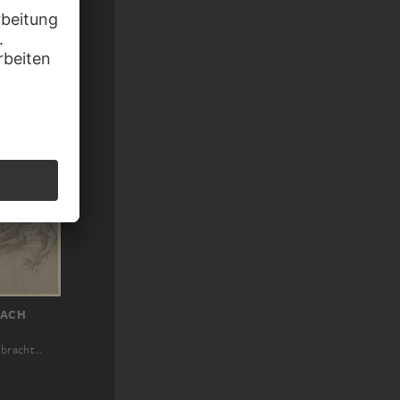
NACH
ebracht…