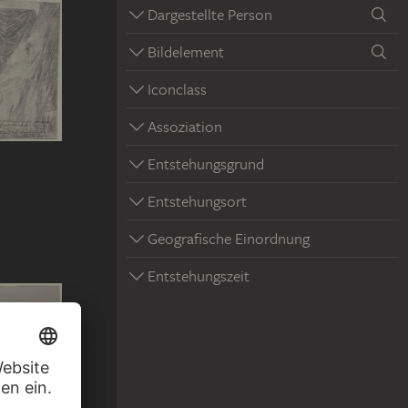
Dargestellte Person
Bildelement
Iconclass
Assoziation
Entstehungsgrund
Entstehungsort
Geografische Einordnung
Entstehungszeit