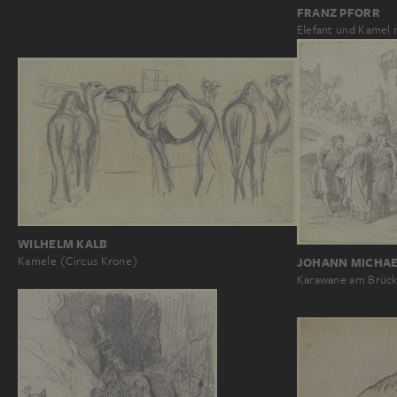
FRANZ PFORR
Elefant und Kamel 
WILHELM KALB
Kamele (Circus Krone)
JOHANN MICHAE
Karawane am Brück