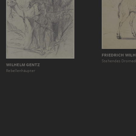
FRIEDRICH WILH
Stehendes Dromeda
WILHELM GENTZ
Rebellenhäupter