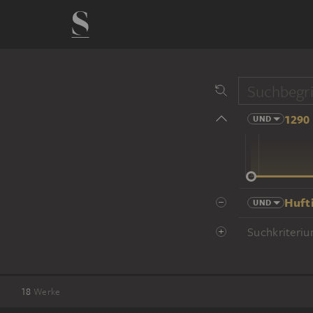
1290 
UND
14 Jhd
Huft
UND
Suchkriteriu
18
Werke