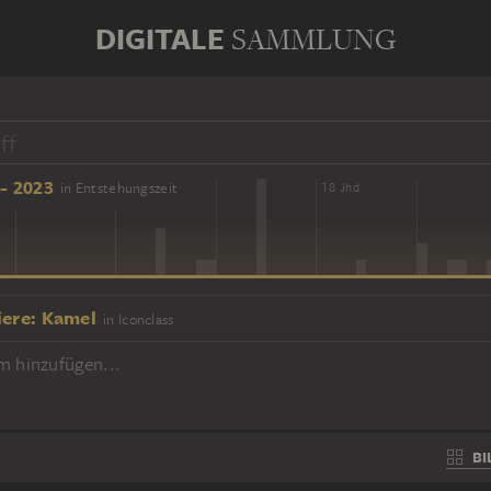
DIGITALE
SAMMLUNG
- 2023
in Entstehungszeit
16 Jhd
18 Jhd
iere: Kamel
in Iconclass
m hinzufügen...
BI