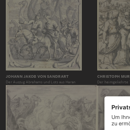
JOHANN JAKOB VON SANDRART
CHRISTOPH MUR
Der Auszug Abrahams und Lots aus Haran
Der heimgekehrte T