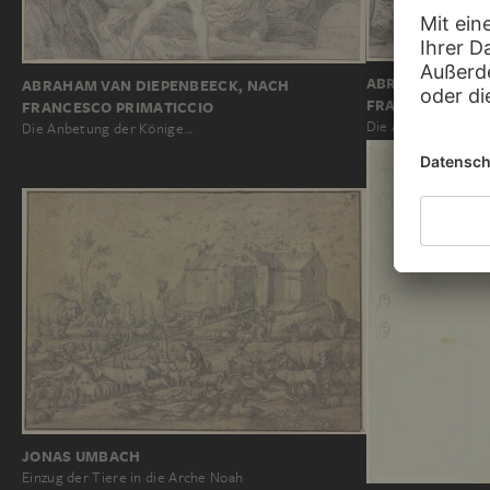
ABRAHAM VAN D
ABRAHAM VAN DIEPENBEECK, NACH
FRANCESCO PRI
FRANCESCO PRIMATICCIO
Die Anbetung der 
Die Anbetung der Könige…
JONAS UMBACH
Einzug der Tiere in die Arche Noah