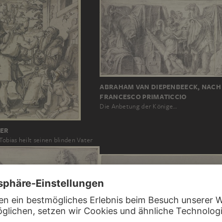
ABRAHAM VAN DIEPENBEECK, NACH
FRANCESCO PRIMATICCIO
Die Anbetung der Könige…
ER
obias heilt seinen blinden Vater