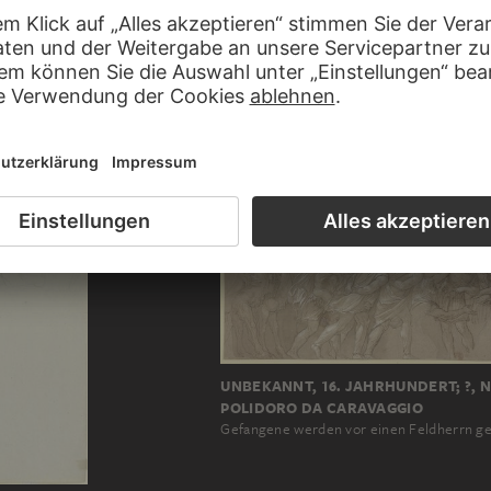
IEPENBEECK, NACH
VICTOR MÜLLER
MATICCIO
Drei Reiter mit umher stehenden Figuren
Könige…
UNBEKANNT, 16. JAHRHUNDERT; ?, 
POLIDORO DA CARAVAGGIO
Gefangene werden vor einen Feldherrn g