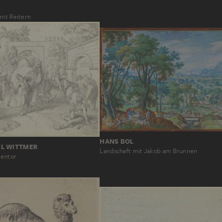
mit Reitern
HANS BOL
L WITTMER
Landschaft mit Jakob am Brunnen
entor