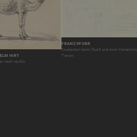
FRANZ PFORR
Studenten beim Duell und eine Versamml
ELM HIRT
Tieren
r nach rechts