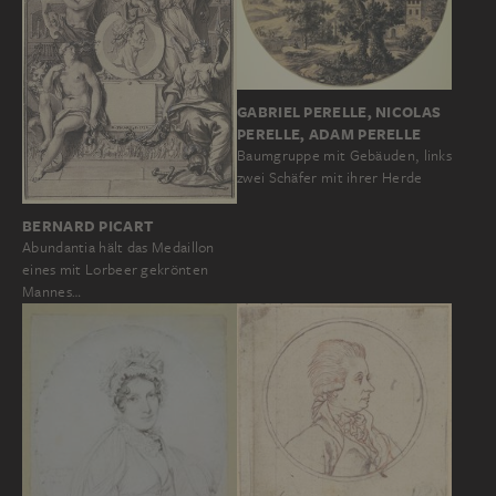
GABRIEL PERELLE, NICOLAS
PERELLE, ADAM PERELLE
Baumgruppe mit Gebäuden, links
zwei Schäfer mit ihrer Herde
BERNARD PICART
Abundantia hält das Medaillon
eines mit Lorbeer gekrönten
Mannes…