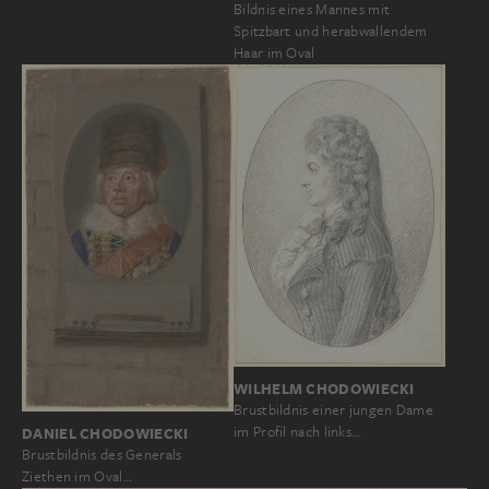
Bildnis eines Mannes mit
Spitzbart und herabwallendem
Haar im Oval
WILHELM CHODOWIECKI
Brustbildnis einer jungen Dame
im Profil nach links…
DANIEL CHODOWIECKI
Brustbildnis des Generals
Ziethen im Oval…