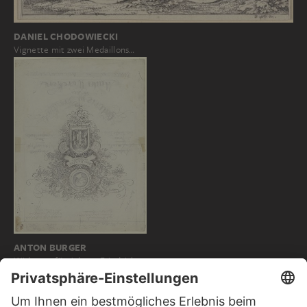
DANIEL CHODOWIECKI
Vignette mit zwei Medaillons…
ANTON BURGER
Widmung für Johann Friedrich
Städel