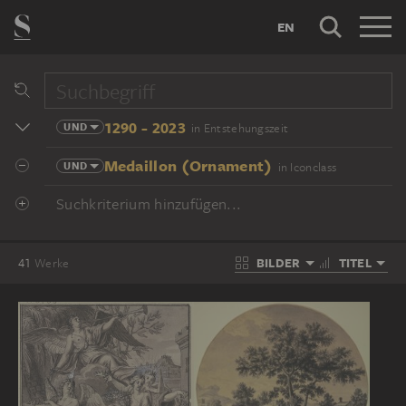
EN
1290 - 2023
UND
in Entstehungszeit
Medaillon (Ornament)
UND
in Iconclass
Suchkriterium hinzufügen...
BILDER
TITEL
41
Werke