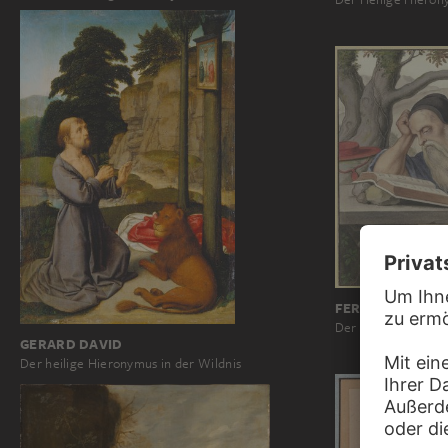
FERDINAND OLIV
Der Heilige Hieron
GERARD DAVID
Der heilige Hieronymus in der Wildnis