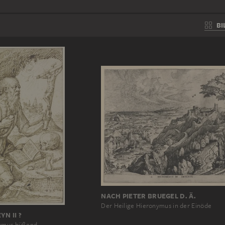
BI
NACH PIETER BRUEGEL D. Ä.
Der Heilige Hieronymus in der Einöde
N II ?
nymus büßend