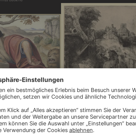
IER
ymus in einer Landschaft…
REMBRANDT HARMENSZ. VAN RIJN
Der Heilige Hieronymus in italienischer L