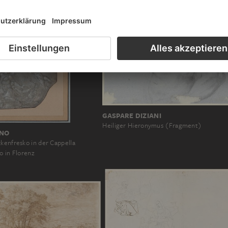
GASPARE DIZIANI
Heiliger Hieronymus (Fragment)
INO
kenfresko in der Cappella
o in Florenz