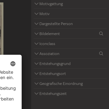
Motivgattung
Motiv
Dargestellte Person
Bildelement
Iconclass
Assoziation
Entstehungsgrund
Entstehungsort
Geografische Einordnung
andschaft
Entstehungszeit