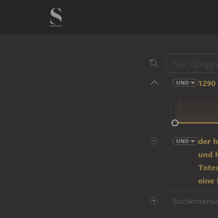
1290 
UND
14 Jhd
der 
UND
und h
Tote
eine 
Suchkriteriu