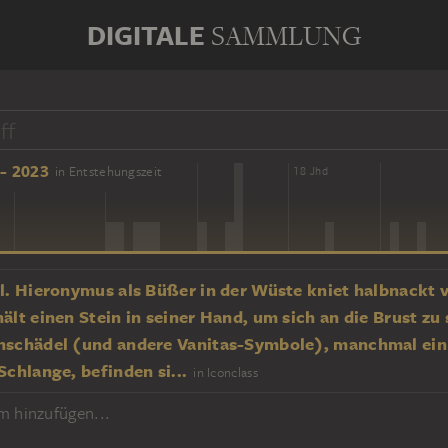
DIGITALE
SAMMLUNG
- 2023
in Entstehungszeit
16 Jhd
18 Jhd
hl. Hieronymus als Büßer in der Wüste kniet halbnackt 
ält einen Stein in seiner Hand, um sich an die Brust zu 
nschädel (und andere Vanitas-Symbole), manchmal ein
Schlange, befinden si...
in Iconclass
m hinzufügen...