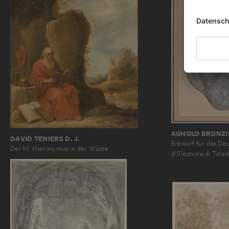
AGNOLO BRONZ
DAVID TENIERS D. J.
Entwurf für das Dec
Der hl. Hieronymus in der Wüste
d'Eleonora di Toled