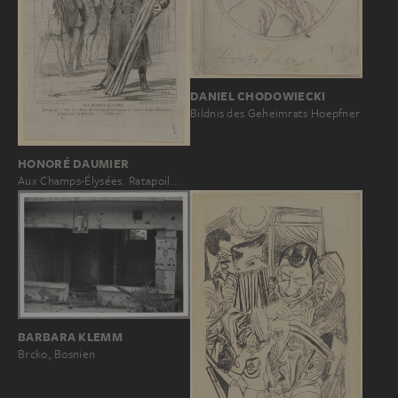
DANIEL CHODOWIECKI
Bildnis des Geheimrats Hoepfner
HONORÉ DAUMIER
Aux Champs-Élysées. Ratapoil...
BARBARA KLEMM
Brcko, Bosnien