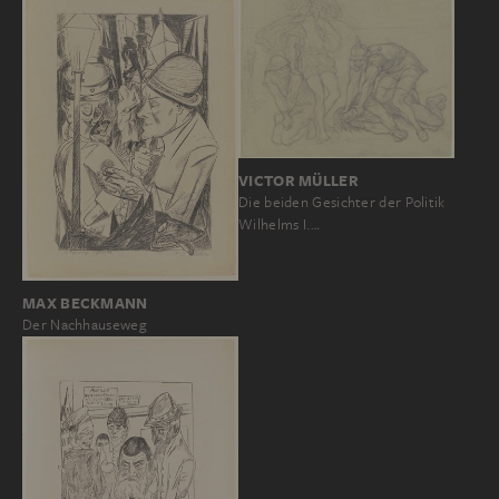
VICTOR MÜLLER
Die beiden Gesichter der Politik
Wilhelms I.…
MAX BECKMANN
Der Nachhauseweg