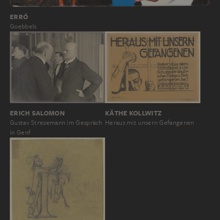
ERRÓ
Goebbels
ERICH SALOMON
KÄTHE KOLLWITZ
Gustav Stresemann im Gespräch
Heraus mit unsern Gefangenen
in Genf