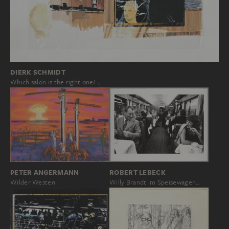
DIERK SCHMIDT
Which salon is the right one?…
PETER ANGERMANN
ROBERT LEBECK
Wilder Westen
Willy Brandt im Speisewagen…