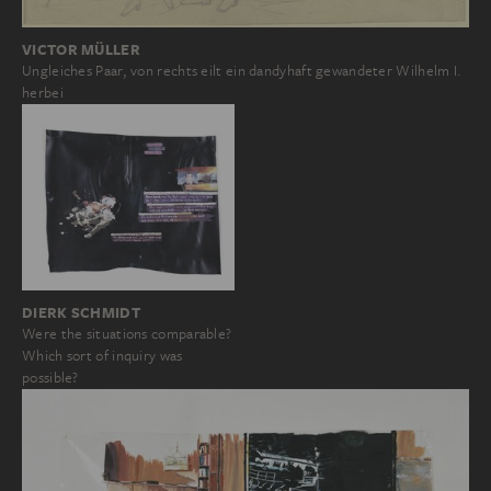
VICTOR MÜLLER
Ungleiches Paar, von rechts eilt ein dandyhaft gewandeter Wilhelm I.
herbei
DIERK SCHMIDT
Were the situations comparable?
Which sort of inquiry was
possible?