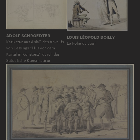
ADOLF SCHROEDTER
LOUIS LÉOPOLD BOILLY
Karikatur aus Anlaß des Ankaufs
La Folie du Jour
von Lessings "Hus vor dem
Konzil in Konstanz" durch das
Städelsche Kunstinstitut