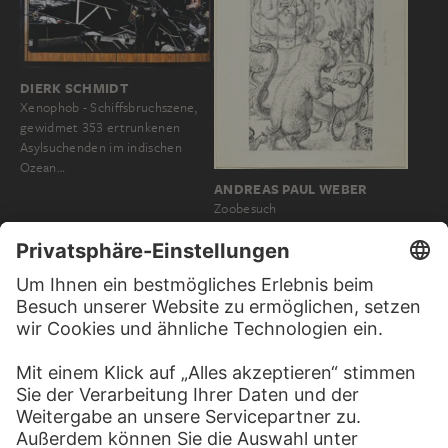
DIERK SCHMIDT
Xenophob - Schiffsbruchszene,
gewidmet 353 ertrunkenen
Asylsuchenden im indischen
Ozean…
ANDREAS PAUL WEBER
Zoobesuch