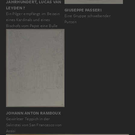
JAHRHUNDERT, LUCAS VAN
LEYDEN ?
GIUSEPPE PASSERI
Ein Pilger empfängt im Beisein
Eine Gruppe schwebender
eines Kardinals und eines
Putten
Bischofs vom Papst eine Bulle
JOHANN ANTON RAMBOUX
Gewirkter Teppich in der
Sakristei von San Francesco von
Assisi