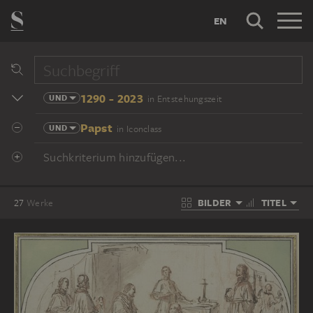
EN
1290 - 2023
UND
in Entstehungszeit
Papst
UND
in Iconclass
Suchkriterium hinzufügen...
BILDER
TITEL
27
Werke