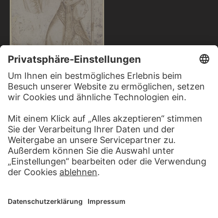
HANS HOLBEIN D. Ä.;
WERKSTATT
Vier Studienköpfe