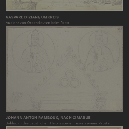
GASPARE DIZIANI; UMKREIS
Audienz von Ordensleuten beim Papst
JOHANN ANTON RAMBOUX, NACH CIMABUE
Baldachin des päpstlichen Throns sowie Fresken zweier Päpste…