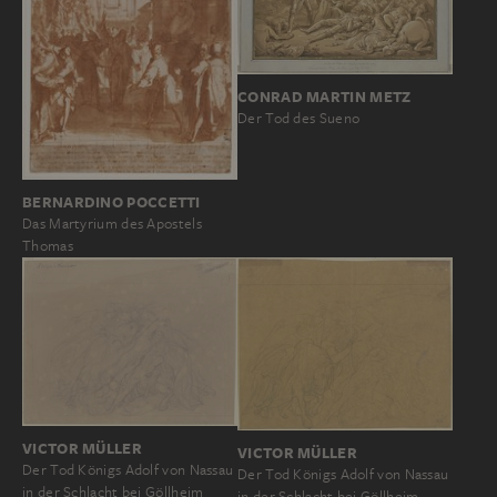
CONRAD MARTIN METZ
Der Tod des Sueno
BERNARDINO POCCETTI
Das Martyrium des Apostels
Thomas
VICTOR MÜLLER
VICTOR MÜLLER
Der Tod Königs Adolf von Nassau
Der Tod Königs Adolf von Nassau
in der Schlacht bei Göllheim
in der Schlacht bei Göllheim