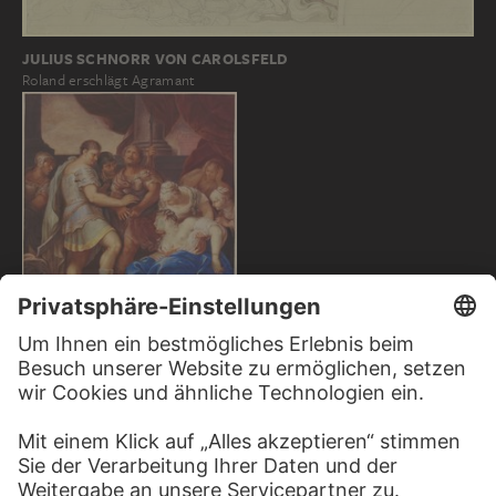
JULIUS SCHNORR VON CAROLSFELD
Roland erschlägt Agramant
ELISABETH SOPHIE CHÉRON
Tod der Virginia