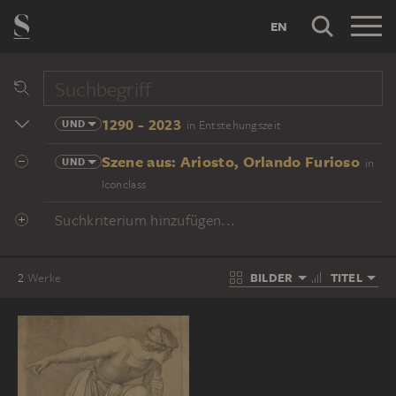
EN
1290 - 2023
UND
in Entstehungszeit
Szene aus: Ariosto, Orlando Furioso
UND
in
Iconclass
Suchkriterium hinzufügen...
BILDER
TITEL
2
Werke