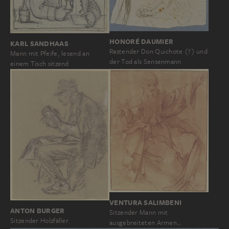
HONORÉ DAUMIER
KARL SANDHAAS
Rastender Don Quichote (?) und
Mann mit Pfeife, lesend an
der Tod als Sensenmann
einem Tisch sitzend
VENTURA SALIMBENI
ANTON BURGER
Sitzender Mann mit
Sitzender Holzfäller
ausgebreiteten Armen…