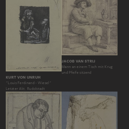
JACOB VAN STRIJ
Mann an einem Tisch mit Krug
und Pfeife sitzend
KURT VON UNRUH
"Louis Ferdinand - Wiesel"
Letzter Akt. Rudolstadt