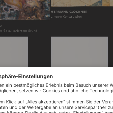
HERMANN GLÖCKNER
Lineare Konstruktion
D
weißblau kariertem Grund