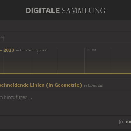
DIGITALE
SAMMLUNG
- 2023
in Entstehungszeit
16 Jhd
18 Jhd
 schneidende Linien (in Geometrie)
in Iconclass
m hinzufügen...
BI