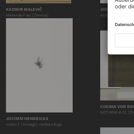
KAZIMIR MALEVIČ
JOCHEM HENDR
Mähende Frau (Zhnitsa)
nichts 2 (mittags) 
COSIMA VON BO
NOTHING # 02 (C
JOCHEM HENDRICKS
nichts 2 (mittags) rechtes Auge