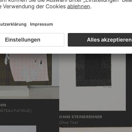
ICKS
JOCHEM HENDRICKS
linkes Auge
nichts 2 (mittags) linkes…
NIN
HÂTEAU FATIGUE)
HANS STEINBRENNER
Ohne Titel