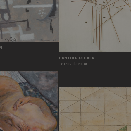
N
GÜNTHER UECKER
Le trou du coeur