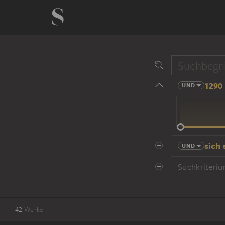
1290 
UND
14 Jhd
sich
UND
Suchkriteriu
42
Werke