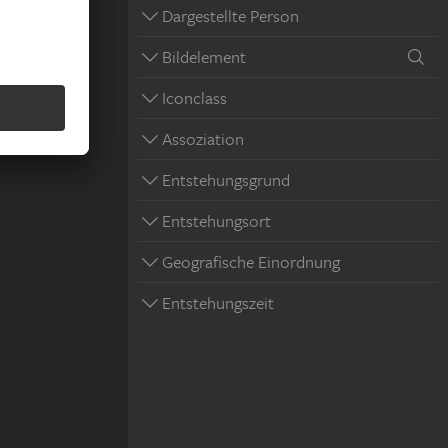
Dargestellte Person
Bildelement
Iconclass
Assoziation
Entstehungsgrund
Entstehungsort
Geografische Einordnung
Entstehungszeit