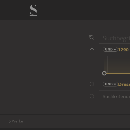
1290 
UND
14 Jhd
Dres
UND
Suchkriteriu
5
Werke