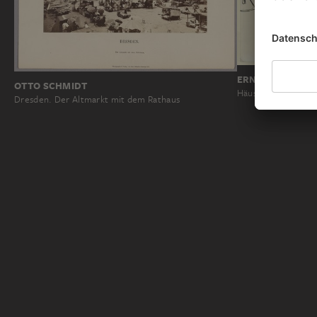
ERNST LUDWIG 
OTTO SCHMIDT
Häuser an einer Ba
Dresden. Der Altmarkt mit dem Rathaus