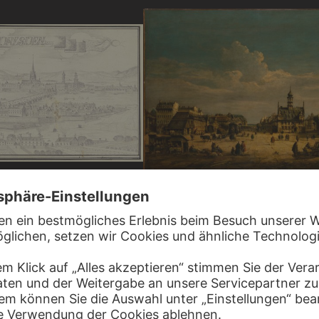
 REISER
en von Osten
KOPIE NACH BERNARDO BELLOTTO
Die Dresdener Neustadt mit Blick nach N