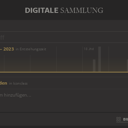
DIGITALE
SAMMLUNG
- 2023
in Entstehungszeit
16 Jhd
18 Jhd
den
in Iconclass
m hinzufügen...
BI