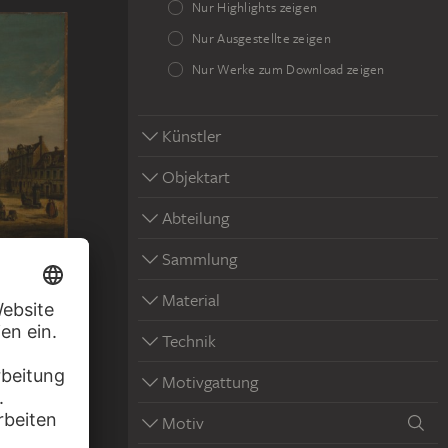
Nur Highlights zeigen
Nur Ausgestellte zeigen
Nur Werke zum Download zeigen
Künstler
Objektart
Abteilung
Sammlung
orden
Material
Technik
Motivgattung
Motiv