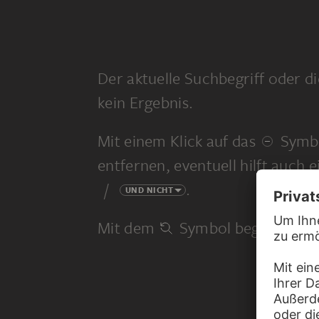
Der aktuelle Suchbegriff oder di
kein Ergebnis.
Mit einem Klick auf das
Symbo
entfernen, eventuell hilft auch 
/
.
UND NICHT
Mit dem
Symbol beginnen Sie