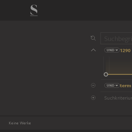
1290 
UND
14 Jhd
term
UND
Suchkriteriu
Keine Werke