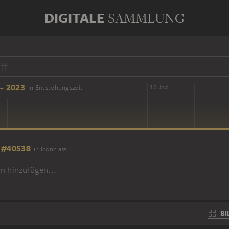
DIGITALE
SAMMLUNG
- 2023
in Entstehungszeit
16 Jhd
18 Jhd
 #40538
in Iconclass
m hinzufügen...
BI