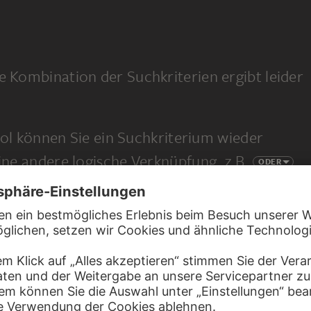
e Kombination der Suchkriterien ergibt leider
l können Sie ein Suchkriterium wieder
eine andere logische Verknüpfung, z.B.
ODER
 eine ganz neue Suche.