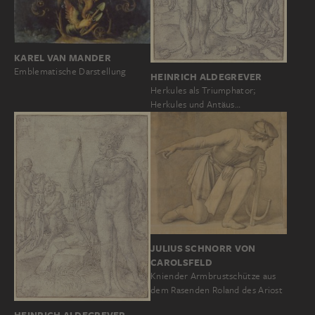
KAREL VAN MANDER
Emblematische Darstellung
HEINRICH ALDEGREVER
Herkules als Triumphator;
Herkules und Antäus…
JULIUS SCHNORR VON
CAROLSFELD
Kniender Armbrustschütze aus
dem Rasenden Roland des Ariost
HEINRICH ALDEGREVER