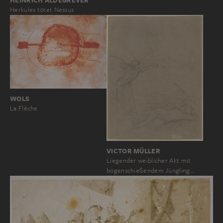
Herkules tötet Nessus
WOLS
La Flèche
VICTOR MÜLLER
Liegender weiblicher Akt mit
bogenschießendem Jüngling…