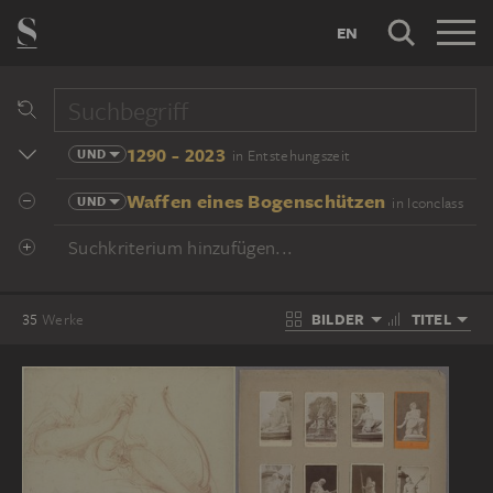
EN
1290 - 2023
UND
in Entstehungszeit
Waffen eines Bogenschützen
UND
in Iconclass
Suchkriterium hinzufügen...
BILDER
TITEL
35
Werke