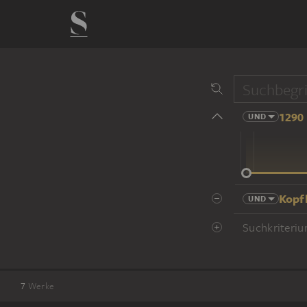
1290 
UND
14 Jhd
Kopf
UND
Suchkriteriu
7
Werke