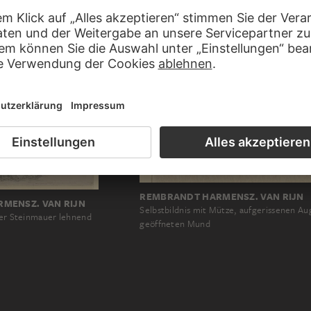
REMBRANDT HARMENSZ. VAN RIJN
MENSZ. VAN RIJN
Selbstbildnis mit Mütze, aufgerissenen A
iner Steinmauer lehnend
geöffneten Mund