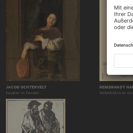
JACOB OCHTERVELT
REMBRANDT HAR
Kavalier im Fenster
Selbstbildnis an e