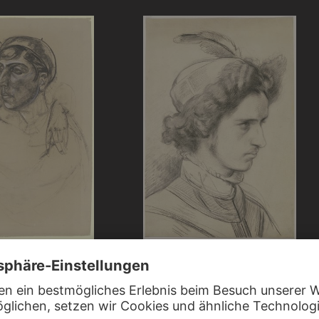
KATZ
JAKOB BECKER
Junger Mann mit Federhut im Dreiviertelp