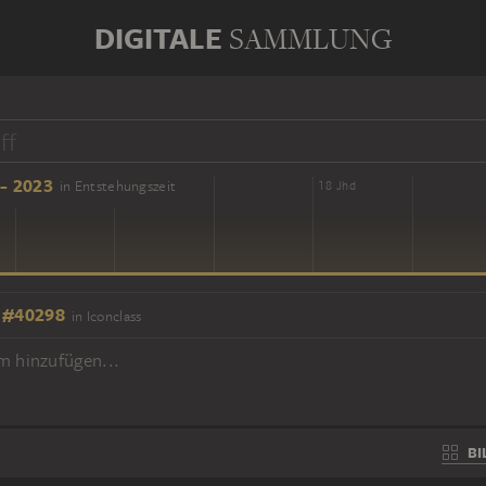
DIGITALE
SAMMLUNG
- 2023
in Entstehungszeit
16 Jhd
18 Jhd
 #40298
in Iconclass
m hinzufügen...
BI