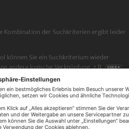
e Kombination der Suchkriterien ergibt leider
l können Sie ein Suchkriterium wieder
eine andere logische Verknüpfung, z.B.
ODER
 eine ganz neue Suche.