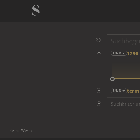
1290 
UND
14 Jhd
term
UND
Suchkriteriu
Keine Werke