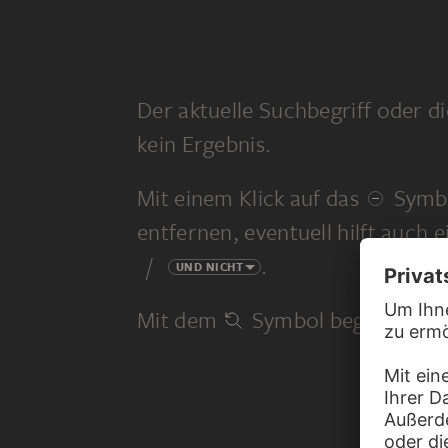
Der aktuelle Suchbegriff oder di
kein Ergebnis.
Mit einem Klick auf das
Symbo
entfernen, eventuell hilft auch 
/
.
UND NICHT
Mit dem
Symbol beginnen Sie