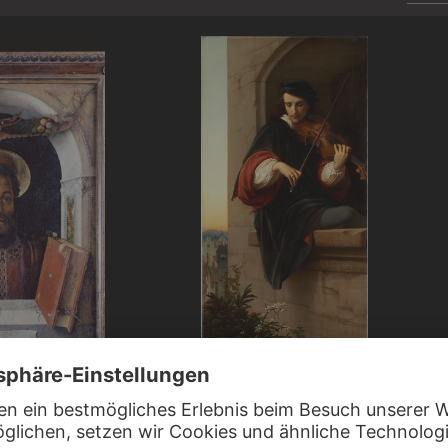
EDWARD VON STEINLE
GNA
Der Geiger im Turmfenster
kus