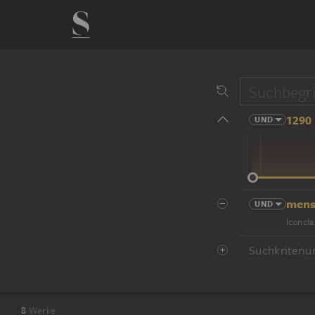
1290 
UND
14 Jhd
mens
UND
Iconcla
Suchkriteriu
8
Werke