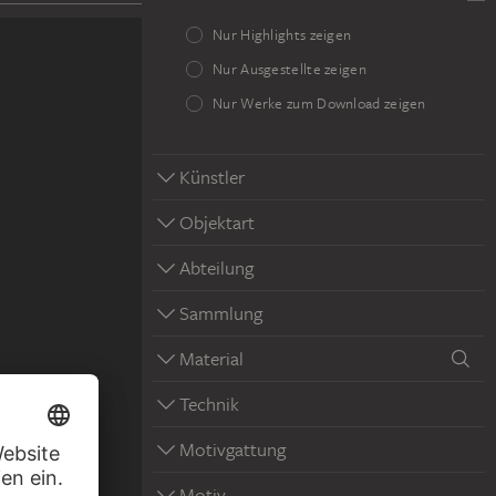
Nur Highlights zeigen
Nur Ausgestellte zeigen
Nur Werke zum Download zeigen
Künstler
Objektart
Abteilung
Sammlung
Material
Technik
Motivgattung
Motiv