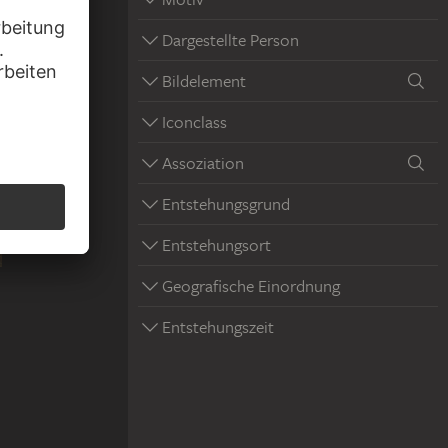
Dargestellte Person
Bildelement
Iconclass
Assoziation
Entstehungsgrund
Entstehungsort
Geografische Einordnung
Entstehungszeit