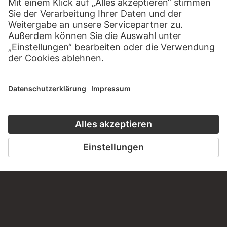
ROBERT RAUSCHENBERG
2-80-E-14A (NYC) From the series…