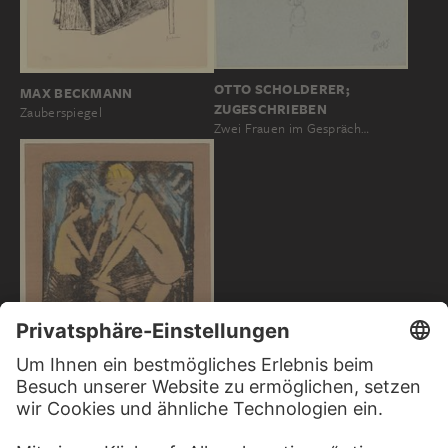
OTTO SCHOLDERER;
MAX BECKMANN
ZUGESCHRIEBEN
Zauberspiegel
Zwei Frauen im Gespräch…
OTTO MUELLER
Zwei Mädchen mit Handspiegel I