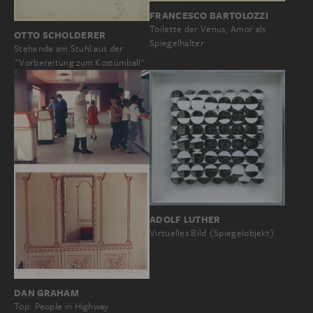
FRANCESCO BARTOLOZZI
Toilette der Venus, Amor als
OTTO SCHOLDERER
Spiegelhalter
Stehende am Stuhl aus der
"Vorbereitung zum Kostümball"
ADOLF LUTHER
Virtuelles Bild (Spiegelobjekt)
DAN GRAHAM
Top: People in Highway