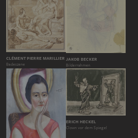
CLÉMENT PIERRE MARILLIER
JAKOB BECKER
Badeszene
Bilderrahmen
ERICH HECKEL
Clown vor dem Spiegel