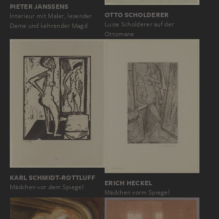
PIETER JANSSENS
OTTO SCHOLDERER
Interieur mit Maler, lesender
Luise Scholderer auf der
Dame und kehrender Magd
Ottomane
KARL SCHMIDT-ROTTLUFF
ERICH HECKEL
Mädchen vor dem Spiegel
Mädchen vorm Spiegel