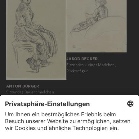
JAKOB BECKER
Sitzendes kleines Mädchen,
Rückenfigur
ANTON BURGER
Sitzendes Bauernmädchen