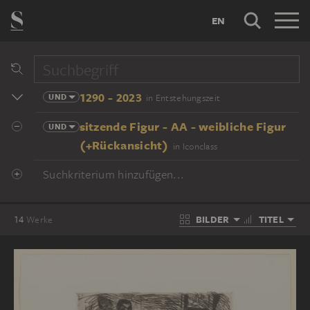
EN
1290 - 2023
UND
in Entstehungszeit
sitzende Figur - AA - weibliche Figur
UND
(+Rückansicht)
in Iconclass
Suchkriterium hinzufügen...
BILDER
TITEL
14
Werke