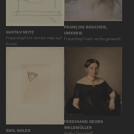
FRANÇOIS BOUCHER;
GUSTAV SEITZ
UMKREIS
Frauenkopf mit wirrem Haar auf
Frauenkopf nach rechts gewandt
Sockel
FERDINAND GEORG
WALDMÜLLER
EMIL NOLDE
Gräfin Tatischeff