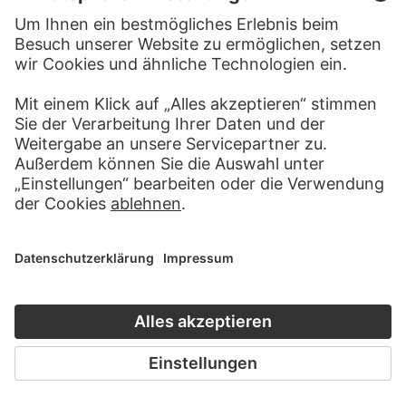
HANS BERNT GEBHARDT
DANIEL CHODOWIECKI
Stehende
Stehende Dame im Profil nach
links