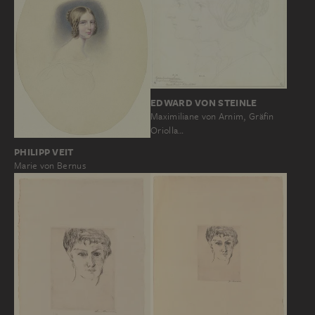
EDWARD VON STEINLE
Maximiliane von Arnim, Gräfin
Oriolla…
PHILIPP VEIT
Marie von Bernus