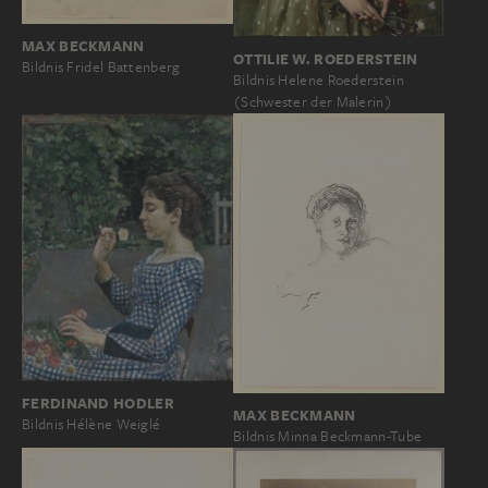
MAX BECKMANN
OTTILIE W. ROEDERSTEIN
Bildnis Fridel Battenberg
Bildnis Helene Roederstein
(Schwester der Malerin)
FERDINAND HODLER
MAX BECKMANN
Bildnis Hélène Weiglé
Bildnis Minna Beckmann-Tube