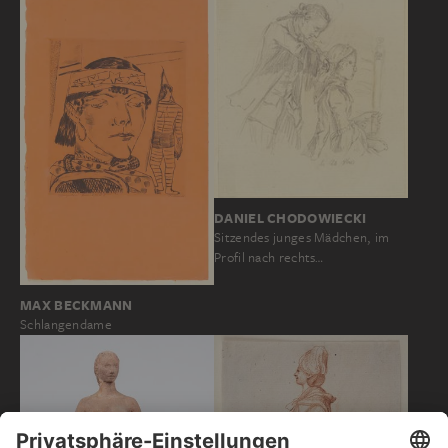
DANIEL CHODOWIECKI
Sitzendes junges Mädchen, im
Profil nach rechts…
MAX BECKMANN
Schlangendame