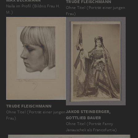
MAX BECKMANN
TRUDE FLEISCHMANN
Naila im Profil (Bildnis Frau H.
Ohne Titel (Porträt einer jungen
M.)
Frau)
TRUDE FLEISCHMANN
JAKOB STEINBERGER,
Ohne Titel (Porträt einer jungen
GOTTLIEB BAUER
Frau)
Ohne Titel (Porträt Fanny
Janauschek als Francofurtia)