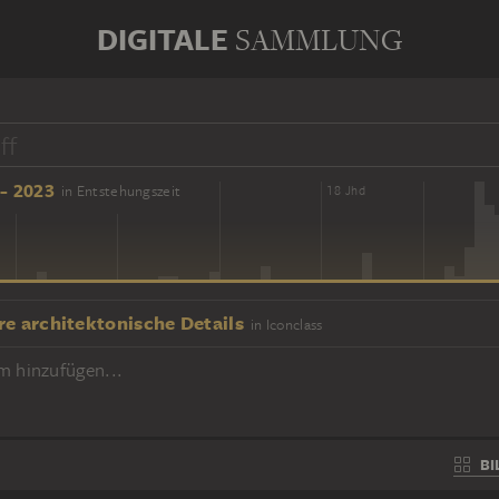
DIGITALE
SAMMLUNG
- 2023
in Entstehungszeit
16 Jhd
18 Jhd
re architektonische Details
in Iconclass
m hinzufügen...
BI