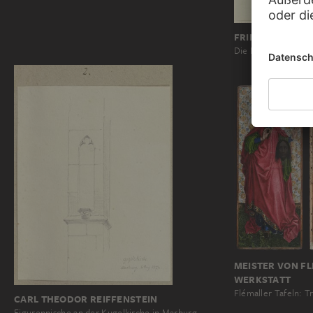
FRIEDRICH MAX
Die Porta di Mare i
MEISTER VON FL
WERKSTATT
Flémaller Tafeln: T
CARL THEODOR REIFFENSTEIN
Figurennische an der Kugelkirche in Marburg