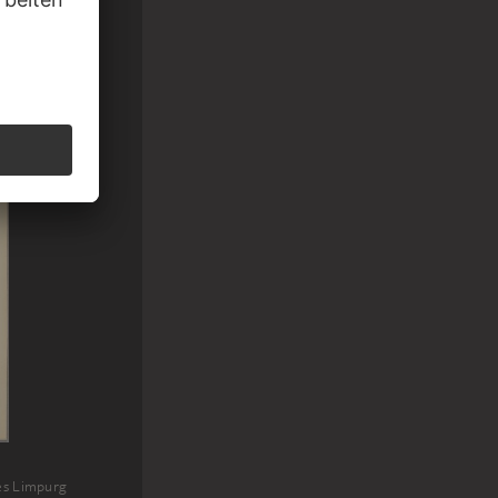
 einer
es Limpurg