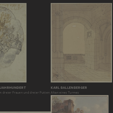
KARL BALLENBERGER
8. JAHRHUNDERT
Altan eines Turmes
en dreier Frauen und dreier Putten