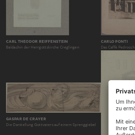
CARLO PONTI
CARL THEODOR REIFFENSTEIN
Das Caffè Pedrocch
Baldachin der Herrgottskirche Creglingen
GASPAR DE CRAYER
Die Darstellung Gottvaters auf einem Sprenggiebel