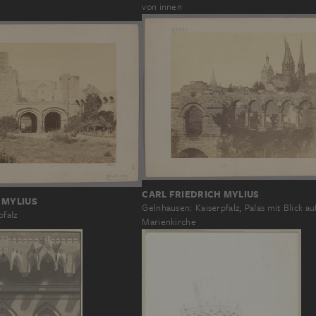
von innen
CARL FRIEDRICH MYLIUS
 MYLIUS
Gelnhausen: Kaiserpfalz, Palas mit Blick au
pfalz
Marienkirche