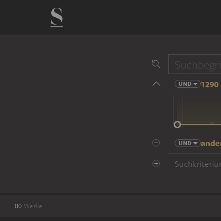
1290 
UND
14 Jhd
ande
UND
Suchkriteriu
80
Werke