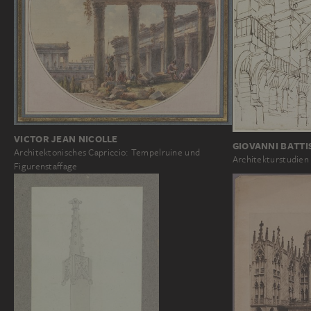
VICTOR JEAN NICOLLE
GIOVANNI BATTIS
Architektonisches Capriccio: Tempelruine und
Architekturstudien
Figurenstaffage