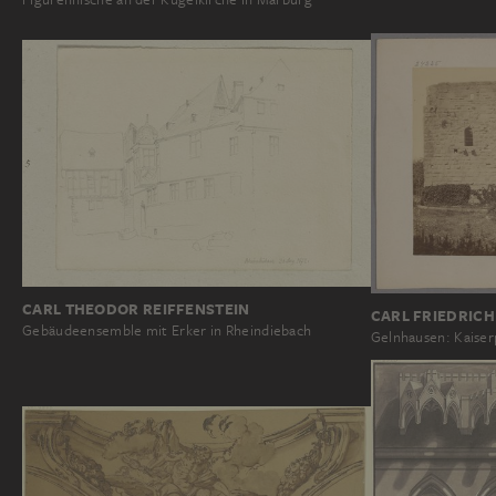
CARL THEODOR REIFFENSTEIN
CARL FRIEDRICH
Gebäudeensemble mit Erker in Rheindiebach
Gelnhausen: Kaiser