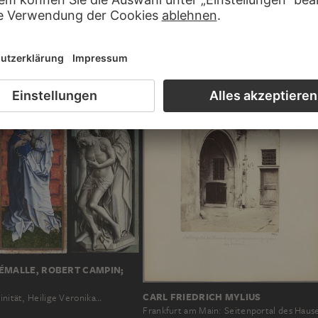
STEFANO ORLANDI
Entwurf zu einem Portal in einer Halle mit
IMILIAN HESSEMER
Kuppel
n Syrakus
ÉMALLE, ROBERT CAMPIN;
CARL FRIEDRICH MYLIUS
rinität, Heilige Veronika…
Frankfurt am Main: Seitenportal des Haus