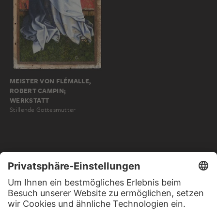
MEISTER VON FLÉMALLE,
ROBERT CAMPIN;
WERKSTATT
Stillende Gottesmutter